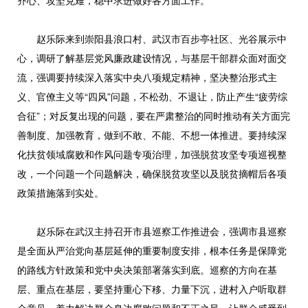
赵乐际来到崇阳县浪口村、武汉市百步亭社区、光谷展示中
心，调研了解基层党风廉政建设情况，与基层干部群众面对面交
流，强调要持续深入落实中央八项规定精神，坚决整治形式主
义、官僚主义等“四风”问题，不松劲、不退让，防止产生“疲劳综
合征”；对反复出现的问题，要在严肃整治的同时推动有关方面完
善制度、加强教育，做到不敢、不能、不想一体推进。要持续深
化扶贫领域腐败和作风问题专项治理，加强脱贫攻坚专项巡视整
改，一个问题一个问题解决，确保脱贫攻坚以及脱贫摘帽后各项
政策措施落到实处。
赵乐际在武汉主持召开市县巡察工作推进会，强调市县巡察
是全面从严治党向基层延伸的重要制度安排，根本任务是保障党
的路线方针政策和党中央决策部署落实到底。巡察的方向在基
层、重点在基层，要坚持重心下移、力量下沉，进村入户听取群
众意见，着力解决群众身边腐败问题和不正之风，让群众感受到