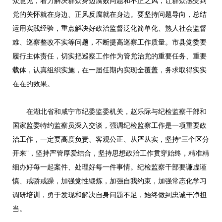
党的关怀就在身边、正风反腐就在身边。要坚持问题导向，总结
运用实践经验，重点解决好政治监督泛化简单化、熟人社会监督
难、巡察整改不实等问题，不断提高巡察工作质量。市县党委要
履行主体责任，切实把巡察工作作为管党治党的重要任务、重要
载体，认真组织实施，在一届任期内实现全覆盖，务求取得实实
在在的效果。
在湖北省和咸宁市纪委监委机关，赵乐际与纪检监察干部和
国家监委特约监察员深入交谈，强调纪检监察工作是一项重要政
治工作，一定要高度负责、客观公正、从严从实，坚持“三个区分
开来”，坚持严管厚爱结合，坚持思想政治工作贯穿始终，精准精
细办好每一起案件、处理好每一件事情。纪检监察干部要谦虚谨
慎、戒骄戒躁，加强党性锻炼，加强自我约束，加强常态化学习
调研培训，勇于发现和解决自身问题不足，始终做到忠诚干净担
当。