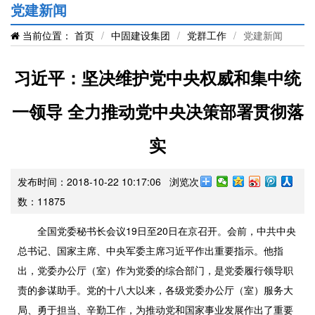
党建新闻
当前位置：
首页
/
中固建设集团
/
党群工作
/
党建新闻
习近平：坚决维护党中央权威和集中统
一领导 全力推动党中央决策部署贯彻落
实
发布时间：2018-10-22 10:17:06 浏览次
数：
11875
全国党委秘书长会议19日至20日在京召开。会前，中共中央
总书记、国家主席、中央军委主席习近平作出重要指示。他指
出，党委办公厅（室）作为党委的综合部门，是党委履行领导职
责的参谋助手。党的十八大以来，各级党委办公厅（室）服务大
局、勇于担当、辛勤工作，为推动党和国家事业发展作出了重要