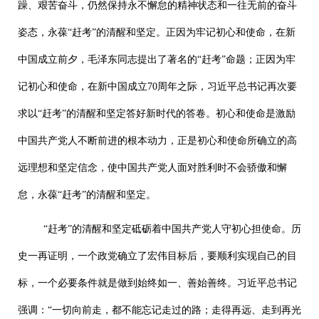
躁、艰苦奋斗，仍然保持永不懈怠的精神状态和一往无前的奋斗
姿态，永葆“赶考”的清醒和坚定。正因为牢记初心和使命，在新
中国成立前夕，毛泽东同志提出了著名的“赶考”命题；正因为牢
记初心和使命，在新中国成立70周年之际，习近平总书记再次要
求以“赶考”的清醒和坚定答好新时代的答卷。初心和使命是激励
中国共产党人不断前进的根本动力，正是初心和使命所确立的高
远理想和坚定信念，使中国共产党人面对胜利时不会骄傲和懈
怠，永葆“赶考”的清醒和坚定。
“赶考”的清醒和坚定砥砺着中国共产党人守初心担使命。历
史一再证明，一个政党确立了宏伟目标后，要顺利实现自己的目
标，一个必要条件就是做到始终如一、善始善终。习近平总书记
强调：“一切向前走，都不能忘记走过的路；走得再远、走到再光