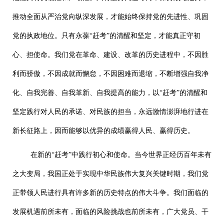
推动全面从严治党向纵深发展，才能始终保持党的先进性、巩固
党的执政地位。只有永葆“赶考”的清醒和坚定，才能真正守初
心、担使命。我们党在革命、建设、改革的历史进程中，不因胜
利而骄傲，不因成就而懈怠，不因困难而退缩，不断增强自我净
化、自我完善、自我革新、自我提高的能力，以“赶考”的清醒和
坚定践行对人民的承诺、对民族的担当，永远激情澎湃地行进在
新长征路上，因而能够以优异的成绩赢得人民、赢得历史。
在新的“赶考”中践行初心和使命。当今世界正经历百年未有
之大变局，我国正处于实现中华民族伟大复兴关键时期，我们党
正带领人民进行具有许多新的历史特点的伟大斗争。我们面临的
发展机遇前所未有，面临的风险挑战也前所未有，广大党员、干