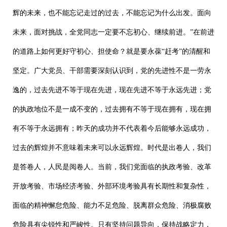
辉的未来，也不能忘记走过的过去，不能忘记为什么出发。面向
未来，面对挑战，全党同志一定要不忘初心、继续前进。”在前进
的道路上如何更好守初心、担使命？就是要永葆“赶考”的清醒和
坚定。广大党员、干部需要深刻认识到，党的先进性不是一劳永
逸的，过去先进不等于现在先进，现在先进不等于永远先进；党
的执政地位不是一成不变的，过去拥有不等于现在拥有，现在拥
有不等于永远拥有；昨天的成功并不代表着今后能够永远成功，
过去的辉煌并不意味着未来可以永远辉煌。时代是出卷人，我们
是答卷人，人民是阅卷人。当前，我们党面临的执政考验、改革
开放考验、市场经济考验、外部环境考验具有长期性和复杂性，
面临的精神懈怠危险、能力不足危险、脱离群众危险、消极腐败
危险具有尖锐性和严峻性。只有坚持问题导向，保持战略定力，